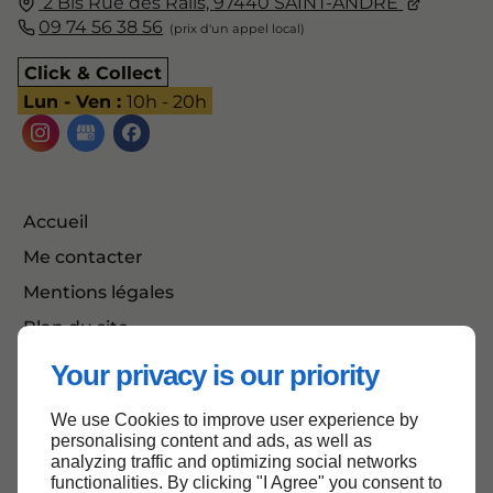
2 Bis Rue des Rails,
97440
SAINT-ANDRE
09 74 56 38 56
Click & Collect
Lun - Ven :
10h - 20h
Accueil
Me contacter
Mentions légales
Plan du site
Your privacy is our priority
We use Cookies to improve user experience by
Haut de page
personalising content and ads, as well as
analyzing traffic and optimizing social networks
functionalities. By clicking "I Agree" you consent to