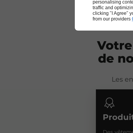
personalising conte
traffic and optimizi
clicking "I Agree" 
from our providers
Votre
de no
Les e
Produit
Des vêteme