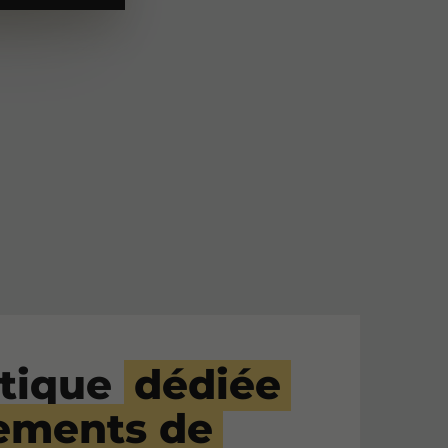
tique
dédiée
ements de