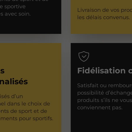
re sportive
Livraison de vos pro
s avec soin.
les délais convenus.
ls
Fidélisation 
nalisés
Satisfait ou rembour
possibilité d’échange
isés d’un
produits s’ils ne vou
el dans le choix de
conviennent pas.
nts de sport et de
ments pour sportifs.