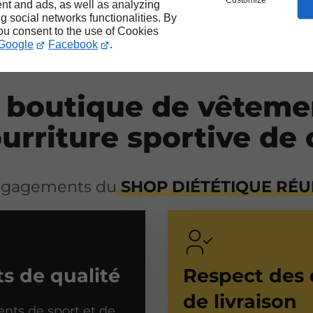
Customize
nt and ads, as well as analyzing
ng social networks functionalities. By
you consent to the use of Cookies
Google
Facebook
.
 boutique de vêteme
urriture sportive de 
ngagements du
SHOP DIÉTÉTIQUE RÉ
s de qualité
Respect des 
de livraison
nts de sport et de