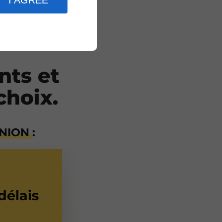
I AGREE
nts et
choix.
UNION
:
délais