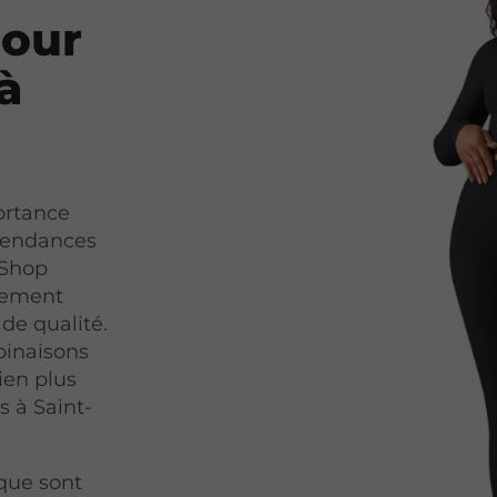
pour
 à
ortance
 tendances
 Shop
usement
de qualité.
binaisons
ien plus
s à Saint-
que sont