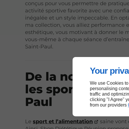
conçus pour vous permettre de pratique
activité sportive favorite avec une conf
inégalée et un style impeccable. En opt
ma collection, vous alliez performance e
esthétique, vous motivant à donner le m
vous-même à chaque séance d’entraîn
Saint-Paul.
Your priva
De la nourriture
We use Cookies to
les sportifs à Sai
personalising conte
traffic and optimizi
Paul
clicking "I Agree" 
from our providers
Le
sport et l’alimentation
saine vont
Ainsi, Shop Diététique Réunion propose