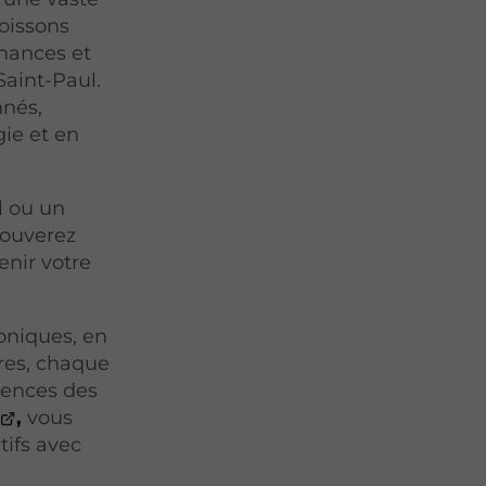
oissons
mances et
 Saint-Paul.
nnés,
ie et en
l ou un
rouverez
enir votre
oniques, en
res, chaque
igences des
,
vous
tifs avec