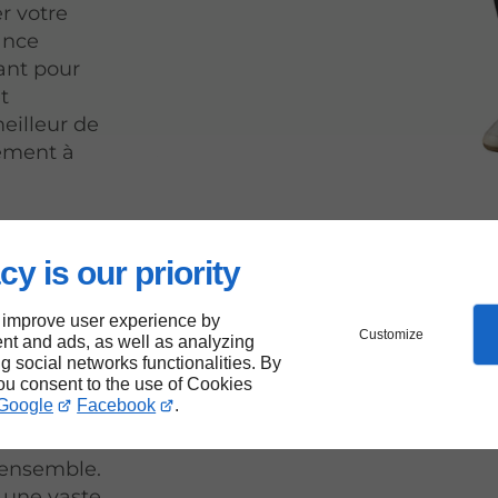
r votre
iance
ant pour
t
eilleur de
ement à
cy is our priority
 pour
 improve user experience by
nt-
Customize
nt and ads, as well as analyzing
ng social networks functionalities. By
you consent to the use of Cookies
Google
Facebook
.
 ensemble.
 une vaste